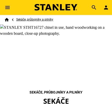
Skip to main content
Breadcrumb
Search
Sekáče, průbojníky a pilníky
Home
SEKÁČE, PRŮBOJNÍKY A PILNÍKY
SEKÁČE