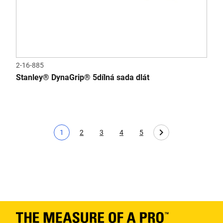
2-16-885
Stanley® DynaGrip® 5dílná sada dlát
1
2
3
4
5
Aktuální stránka
Page
Page
Page
Page