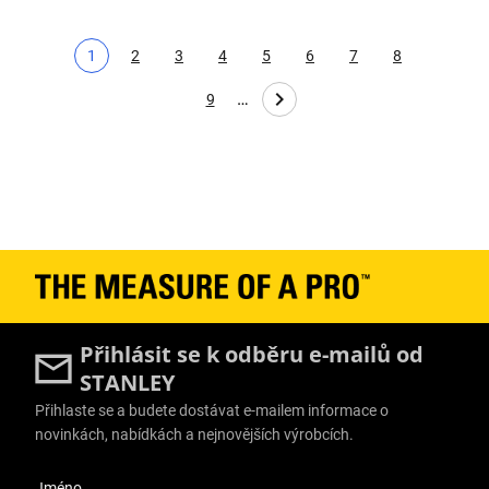
1
2
3
4
5
6
7
8
Aktuální stránka
Page
Page
Page
Page
Page
Page
Page
…
9
Page
Přihlásit se k odběru e-mailů od
STANLEY
Přihlaste se a budete dostávat e-mailem informace o
novinkách, nabídkách a nejnovějších výrobcích.
User Details
Jméno