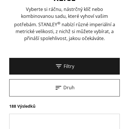
Vyberte si ráčnu, nástrčný klíč nebo
kombinovanou sadu, které vyhoví vašim
®
potřebám. STANLEY
nabízí různé imperiální a
metrické velikosti, z nichž si můžete vybírat, a
přináší spolehlivost, jakou očekáváte.
Filtry
Druh
188 Výsledků