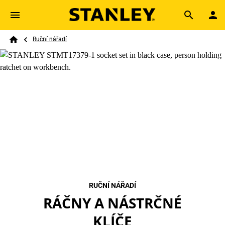
Skip to main content
Breadcrumb
Search
Ruční nářadí
Home
RUČNÍ NÁŘADÍ
RÁČNY A NÁSTRČNÉ
KLÍČE